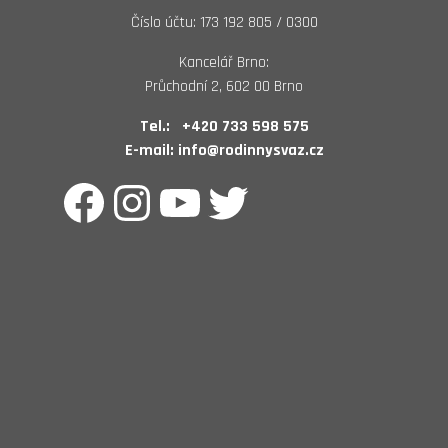
Číslo účtu: 173 192 805 / 0300
Kancelář Brno:
Průchodní 2, 602 00 Brno
Tel.:
+420 733 598 575
E-mail:
info@rodinnysvaz.cz
Facebook
Instagram
YouTube
Twitter