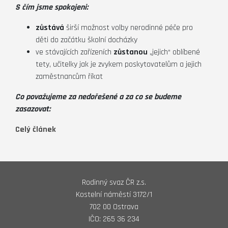
S čím jsme spokojeni:
zůstává
širší možnost volby nerodinné péče pro
děti do začátku školní docházky
ve stávajících zařízeních
zůstanou
„jejich“ oblíbené
tety, učitelky jak je zvykem poskytovatelům a jejich
zaměstnancům říkat
Co považujeme za nedořešené a za co se budeme
zasazovat:
Celý článek
Rodinný svaz ČR z.s.
Kostelní náměstí 3172/1
702 00 Ostrava
IČO: 265 36 234