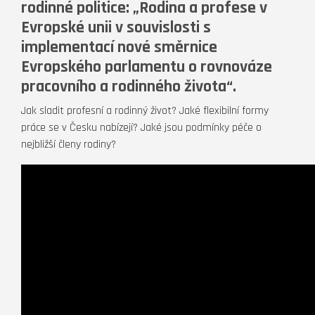
rodinné politice: „Rodina a profese v
Evropské unii v souvislosti s
implementací nové směrnice
Evropského parlamentu o rovnováze
pracovního a rodinného života“.
Jak sladit profesní a rodinný život? Jaké flexibilní formy
práce se v Česku nabízejí? Jaké jsou podmínky péče o
nejbližší členy rodiny?