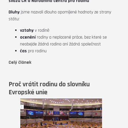
svazu ČR a Národního centra pro rodinu
Dluhy
jsme nazvali dlouho opomíjené hodnoty ze strany
státu:
vztahy
v rodině
ocenění
rodiny a neplacené práce, bez které se
neobejde žádná rodina ani žádná společnost
čas
pro rodinu
Celý článek
Proč vrátit rodinu do slovníku
Evropské unie