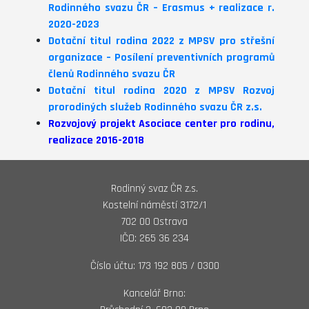
Rodinného svazu ČR – Erasmus + realizace r.
2020-2023
Dotační titul rodina 2022 z MPSV pro střešní
organizace – Posílení preventivních programů
členů Rodinného svazu ČR
Dotační titul rodina 2020 z MPSV Rozvoj
prorodiných služeb Rodinného svazu ČR z.s.
Rozvojový projekt Asociace center pro rodinu,
realizace 2016-2018
Rodinný svaz ČR z.s.
Kostelní náměstí 3172/1
702 00 Ostrava
IČO: 265 36 234
Číslo účtu: 173 192 805 / 0300
Kancelář Brno: