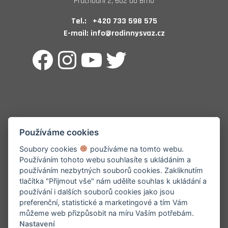
Průchodní 2, 602 00 Brno
Tel.:
+420 733 598 575
E-mail:
info@rodinnysvaz.cz
Facebook
Instagram
YouTube
Twitter
Používáme cookies
Soubory cookies
používáme na tomto webu.
Používáním tohoto webu souhlasíte s ukládáním a
používáním nezbytných souborů cookies. Zakliknutím
tlačítka "Přijmout vše" nám udělíte souhlas k ukládání a
používání i dalších souborů cookies jako jsou
preferenční, statistické a marketingové a tím Vám
můžeme web přizpůsobit na míru Vaším potřebám.
Nastavení