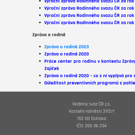
Výroční zpráva Rodinného svazu ČR za rok
Výroční zpráva Rodinného svazu ČR za rok
Výroční zpráva Rodinného svazu ČR za rok
Výroční zpráva Rodinného svazu ČR za rok 
Zpráva o rodině
Zpráva o rodině 202
3
Zpráva o rodině 2020
Práce center pro rodinu v kontextu Zpráv
Zajíček
Zpráva o rodině 2020 – co s ní vyplývá pro
Důležitost preventivních programů z pohle
Rodinný svaz ČR z.s.
Kostelní náměstí 3172/1
702 00 Ostrava
IČO: 265 36 234