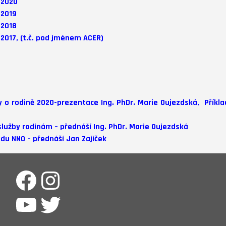
 2020
 2019
 2018
2017, (t.č. pod jménem ACER)
y o rodině 2020-prezentace Ing. PhDr. Marie Oujezdská
,
Příkl
 služby rodinám – přednáší Ing. PhDr. Marie Oujezdská
du NNO – přednáší Jan Zajíček
Facebook
Instagram
YouTube
Twitter