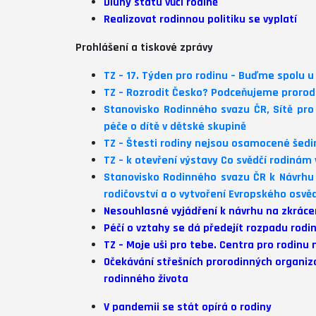
Dluhy státu vůči rodině
Realizovat rodinnou politiku se vyplatí
Prohlášení a tiskové zprávy
TZ – 17. Týden pro rodinu – Buďme spolu u
TZ – Rozrodit Česko? Podceňujeme prorodin
S
tanovisko Rodinného svazu ČR, Sítě pro
péče o dítě v dětské skupině
TZ – Štesti rodiny nejsou osamocené šedin
TZ – k otevření výstavy Co svědčí rodiná
Stanovisko Rodinného svazu ČR k Návrhu n
rodičovství a o vytvoření Evropského osvěd
Nesouhlasné vyjádření k návrhu na zkrácen
Péčí o vztahy se dá předejít rozpadu rodi
TZ – Moje uši pro tebe. Centra pro rodinu
n
Očekávání střešních prorodinných organi
rodinného života
V pandemii se stát opírá o rodiny