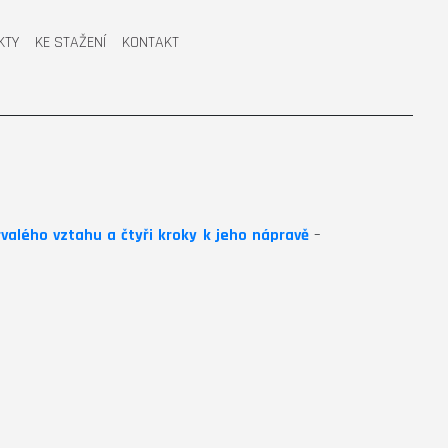
KTY
KE STAŽENÍ
KONTAKT
rvalého vztahu a čtyři kroky k jeho nápravě
–