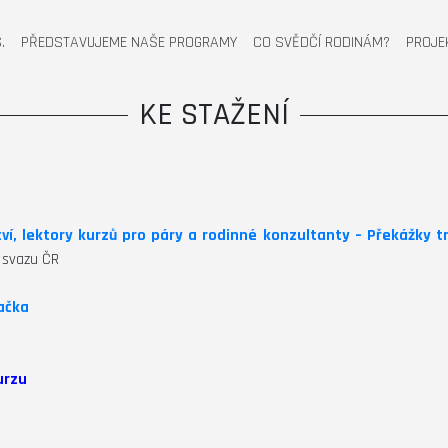
.
PŘEDSTAVUJEME NAŠE PROGRAMY
CO SVĚDČÍ RODINÁM?
PROJE
KE STAŽENÍ
ví, lektory kurzů pro páry a rodinné konzultanty – Překážky t
 svazu ČR
ačka
urzu