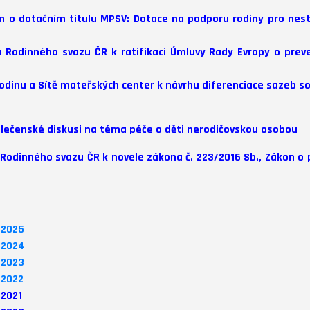
m o dotačním titulu MPSV: Dotace na podporu rodiny pro nest
a Rodinného svazu ČR k ratifikaci Úmluvy Rady Evropy o preve
odinu a Sítě mateřských center k návrhu diferenciace sazeb so
olečenské diskusi na téma péče o děti nerodičovskou osobou
 Rodinného svazu ČR k novele zákona č. 223/2016 Sb., Zákon o
 2025
 2024
 2023
 2022
 2021