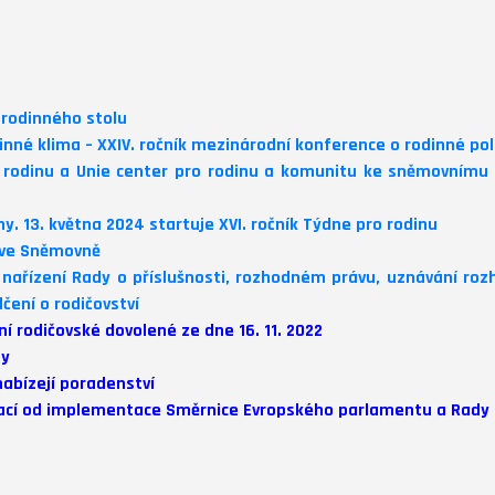
 rodinného stolu
né klima – XXIV. ročník mezinárodní konference o rodinné poli
 rodinu a Unie center pro rodinu a komunitu ke sněmovnímu t
y. 13. května 2024 startuje XVI. ročník Týdne pro rodinu
m ve Sněmovně
ařízení Rady o příslušnosti, rozhodném právu, uznávání rozho
čení o rodičovství
í rodičovské dovolené ze dne 16. 11. 2022
ny
abízejí poradenství
zací od implementace Směrnice Evropského parlamentu a Rady (