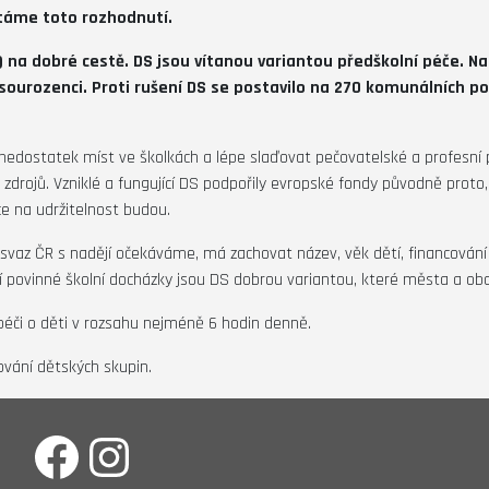
Vítáme toto rozhodnutí.
 na dobré cestě. DS jsou vítanou variantou předškolní péče. Nab
ourozenci. Proti rušení DS se postavilo na 270 komunálních pol
t nedostatek míst ve školkách a lépe slaďovat pečovatelské a profesn
 zdrojů. Vzniklé a fungující DS podpořily evropské fondy původně proto,
ce na udržitelnost budou.
ý svaz ČR s nadějí očekáváme, má zachovat název, věk dětí, financová
ní povinné školní docházky jsou DS dobrou variantou, které města a obce
 péči o děti v rozsahu nejméně 6 hodin denně.
ování dětských skupin.
Facebook
Instagram