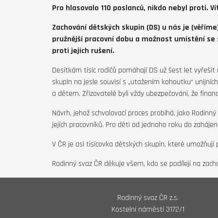
Pro hlasovalo 110 poslanců, nikdo nebyl proti. 
Zachování dětských skupin (DS) u nás je (věříme)
pružnější pracovní dobu a možnost umístění se s
proti jejich rušení.
Desítkám tisíc rodičů pomáhají DS už šest let vyřeši
skupin na jesle souvisí s „utažením kohoutku“ unijních
a dětem. Zřizovatelé byli vždy ubezpečováni, že finan
Návrh, jehož schvalovací proces probíhá, jako Rodinn
jejích pracovníků. Pro děti od jednoho roku do zaháje
V ČR je asi tisícovka dětských skupin, které umožňují
Rodinný svaz ČR děkuje všem, kdo se podílejí na zach
Rodinný svaz ČR z.s.
Kostelní náměstí 3172/1