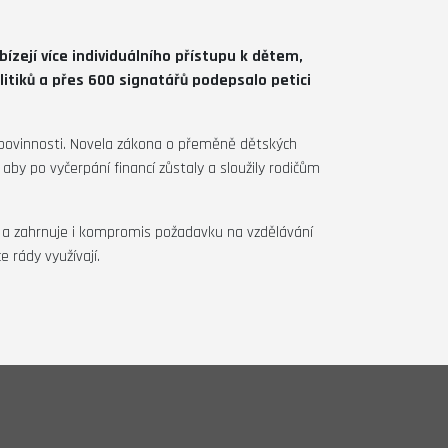
ízejí více individuálního přístupu k dětem,
itiků a přes 600 signatářů podepsalo petici
í povinnosti. Novela zákona o přeměně dětských
 aby po vyčerpání financí zůstaly a sloužily rodičům
ní a zahrnuje i kompromis požadavku na vzdělávání
 rády využívají.