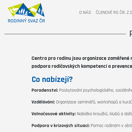
O NÁS
ČLENOVÉ RS ČR, Z.S
Centra pro rodinu jsou organizace zaměřené na
podpora rodičovských kompetencí a prevence so
Co nabízejí?
Poradenství:
Poskytování psychologického, sociálního
Vzdělávání:
Organizace seminářů, workshopů a kurzů
Volnočasové aktivity:
Nabídka kroužků, klubů a dalšíc
Podpora v krizových situací:
Pomoc rodinám v obtížn