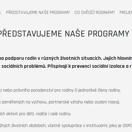
.
PŘEDSTAVUJEME NAŠE PROGRAMY
CO SVĚDČÍ RODINÁM?
PROJE
PŘEDSTAVUJEME NAŠE PROGRAMY
 podporu rodin v různých životních situacích. Jejich hlavním
ciálních problémů. Přispívají k prevenci sociální izolace a
 nebo právního poradenství pro rodiny či jednotlivé členy rodiny.
 zaměřených na výchovu, partnerské vztahy nebo osobní rozvoj.
h aktivit pro děti, rodiče i celé rodiny.
ých životních obdobích, včetně spolupráce s institucemi, jako je OSP