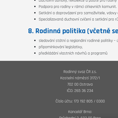
Duchovní obnovy, rekolekce a poutě pro rodiny 
Podpora pro rodiny v rámci církevních komunit.
Setkání a doprovázení pro samoživitele, vdovy
Specializovaná duchovní cvičení a setkání pro r
8. Rodinná politika (včetně s
sledování státní a regionální rodinné politiky –
připomínkování legislativy,
předkládání vlastních návrhů a programů
Rodinný svaz ČR z.s.
Kostelní náměstí 3172/1
702 00 Ostrava
IČO: 265 36 234
Číslo účtu: 173 192 805 / 0300
Kancelář Brno: