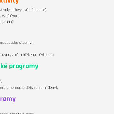
ktivity
stivaly, oslavy svátků, poutě).
 vzdělávací).
dovolené.
terapeutické skupiny).
ozvod, ztráta blízkého, závislosti).
cké programy
).
éče o nemocné děti, seniorní členy).
gramy