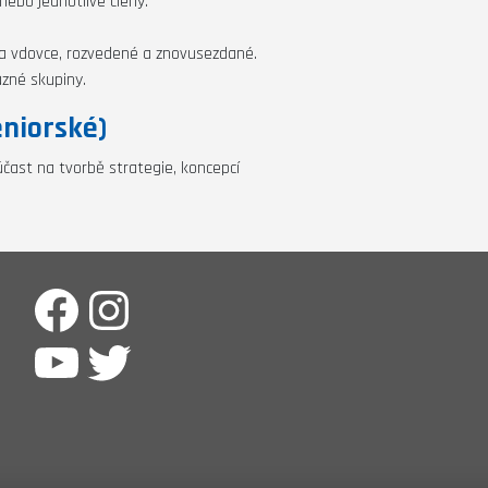
nebo jednotlivé členy.
 a vdovce, rozvedené a znovusezdané.
ůzné skupiny.
eniorské)
 účast na tvorbě strategie, koncepcí
Facebook
Instagram
YouTube
Twitter