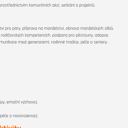
rostřednictvím komunitních akcí, setkání a projektů.
ví pro páry, příprava na manželství, obnova manželských slibů.
 rodičovských kompetencích, podpora pro pěstouny, adopce.
munikace mezi generacemi, rodinné tradice, péče o seniory.
upy, emoční výchova).
 péče o novorozence).