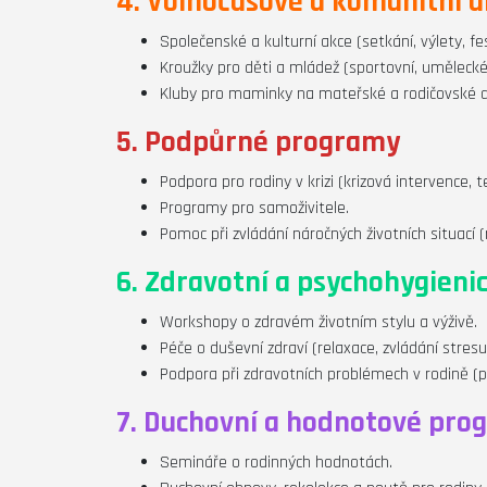
4. Volnočasové a komunitní a
Společenské a kulturní akce (setkání, výlety, fe
Kroužky pro děti a mládež (sportovní, umělecké,
Kluby pro maminky na mateřské a rodičovské 
5. Podpůrné programy
Podpora pro rodiny v krizi (krizová intervence, 
Programy pro samoživitele.
Pomoc při zvládání náročných životních situací (r
6.
Zdravotní a psychohygieni
Workshopy o zdravém životním stylu a výživě.
Péče o duševní zdraví (relaxace, zvládání stresu
Podpora při zdravotních problémech v rodině (p
7. Duchovní a hodnotové pro
Semináře o rodinných hodnotách.