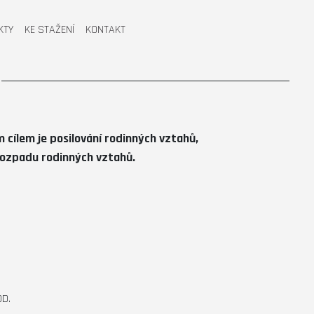
KTY
KE STAŽENÍ
KONTAKT
 cílem je posilování rodinných vztahů,
 rozpadu rodinných vztahů.
OD.