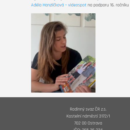
Adéla Hanzlíčková – videospot
na podporu 16. ročníku 
Rodinný svaz ČR z.s.
Kostelní náměstí 3172/1
702 00 Ostrava