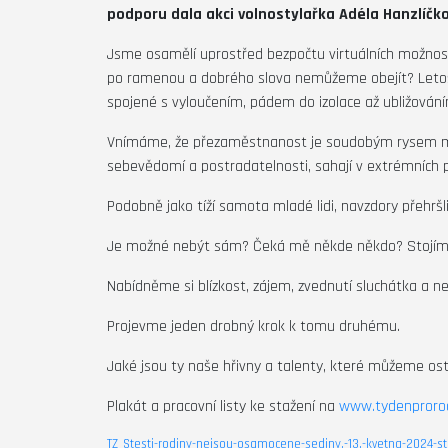
podporu dala akci volnostylařka Adéla Hanzlíčk
Jsme osamělí uprostřed bezpočtu virtuálních možností
po ramenou a dobrého slova nemůžeme obejít? Letošní
spojené s vyloučením, pádem do izolace až ubližování
Vnímáme, že přezaměstnanost je soudobým rysem mode
sebevědomí a postradatelnosti, sahají v extrémních př
Podobně jako tíží samota mladé lidi, navzdory přehršli
Je možné nebýt sám? Čeká mě někde někdo? Stojím (
Nabídněme si blízkost, zájem, zvednutí sluchátka a 
Projevme jeden drobný krok k tomu druhému.
Jaké jsou ty naše hřivny a talenty, které můžeme 
Plakát a pracovní listy ke stažení na
www.tydenprorod
TZ_Stesti-rodiny-nejsou-osamocene-sediny.-13.-kvetna-2024-sta