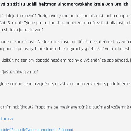
ová a záštitu udělil hejtman Jihomoravského kraje Jan Grolich.
. Jak je to možné? Rezignovali jsme na lidskou blízkost, nebo naopak 
 16. ročník Týdne pro rodinu chce poukázat na důležitost blízkosti a
m si. Jaká je cesta ven?
rní společnosti. Nedostatek času pro důležité skutečnosti vytváří 
ípadech po ostrých předmětech, kterými by „přehlušili“ vnitřní bolest 
 „lajků“, na seniory dopadá nezájem rodiny a vyčlenění ze společnosti, 
ještě vůbec) za to?
nejlépe celého sebe a zajděme, navštivme nebo zavolejme, podnikněme
ostatním nabídnout? Propojme se mezigeneračně a buďme si vzájemně
inu.cz/
rtuje-16.-rocnik-Tydne-pro-rodinu-1
Stáhnout