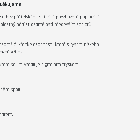
 Děkujeme!
se bez přátelského setkání, povzbuzení, poplácání
 bolestný nárůst osamělosti především seniorů
osamělé, křehké osobnosti, které s rysem nízkého
nedůležitosti.
která se jim vzdaluje digitálním tryskem.
 něco spolu…
 darem.