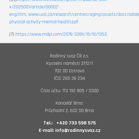
x/2025001/article/00002-
eng.htm
,
www.uvic.ca/research/centres/aging/assets/docs/adole
physical-activity-mental-health.pdf
(7)
https://www.mdpi.com/2076-328X/15/10/1353
Rodinný svaz ČR z.s.
Kostelní náměstí 3172/1
702 00 Ostrava
IČO: 265 36 234
Číslo účtu: 173 192 805 / 0300
Kancelář Brno:
Průchodní 2, 602 00 Brno
Tel.:
+420 733 598 575
E-mail:
info@rodinnysvaz.cz