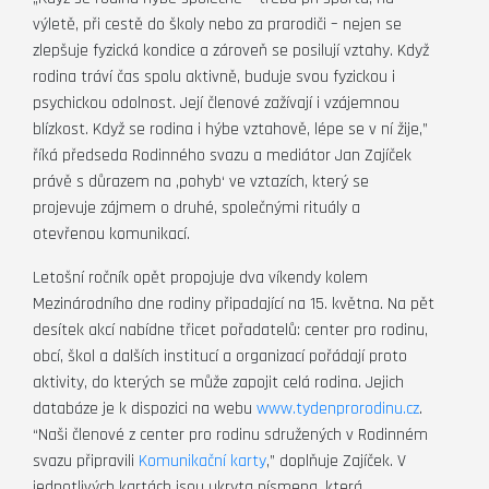
výletě, při cestě do školy nebo za prarodiči – nejen se
zlepšuje fyzická kondice a zároveň se posilují vztahy. Když
rodina tráví čas spolu aktivně, buduje svou fyzickou i
psychickou odolnost. Její členové zažívají i vzájemnou
blízkost. Když se rodina i hýbe vztahově, lépe se v ní žije,”
říká předseda Rodinného svazu a mediátor Jan Zajíček
právě s důrazem na ‚pohyb‘ ve vztazích, který se
projevuje zájmem o druhé, společnými rituály a
otevřenou komunikací.
Letošní ročník opět propojuje dva víkendy kolem
Mezinárodního dne rodiny připadající na 15. května. Na pět
desítek akcí nabídne třicet pořadatelů: center pro rodinu,
obcí, škol a dalších institucí a organizací pořádají proto
aktivity, do kterých se může zapojit celá rodina. Jejich
databáze je k dispozici na webu
www.tydenprorodinu.cz
.
“Naši členové z center pro rodinu sdružených v Rodinném
svazu připravili
Komunikační karty
,” doplňuje Zajíček. V
jednotlivých kartách jsou ukryta písmena, která