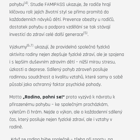
(4)
pohybu
. Studie FAMIPASS ukazuje, že rodiče hrají
klíčovou roli: jejich životní styl se přímo promítá do
každodenních návyků dětí. Prevence obezity u rodičů,
dostatek pohybu a podpora vzdělání se tak stávají
(5)
investicí do zdraví celé další generace
.
(6,7)
Výzkumy
ukazují, že pravidelná společná fyzická
aktivita rodiny nejen zlepšuje fyzické zdraví, ale je spojena
i s lepším duševním zdravím dětí – nižší mírou stresu,
úzkosti a deprese. Sdílený pohyb zároveň posiluje
rodinnou soudržnost a kvalitu vztahů, které samy o sobě
působí jako ochranný faktor psychické pohody.
Motto
„Rodino, pohni se!“
proto vyzývá k návratu k
přirozenému pohybu – ke společným procházkám,
výletům či hrám. Nejde o výkon, ale o každodenní sdílený
čas, který posiluje nejen fyzické zdraví, ale i vztahy v
rodině.
„Když se rodina hýbe společně – třeba při sportu, na