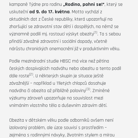
kampaně Týdne pro rodinu
„Rodino, pohni se!“
, který se
uskuteční
od 9. do 17. května
. Motto vychází z
aktuálních dat z České republiky, která upozorňují na
zhoršující se zdravotní stav dětí i dospělých, na němž se
(1)
významně podílí mj. rostoucí výskyt obezity
. Ta s sebou
přináší závažné zdravotní i sociální dopady, včetně
nárůstu chronických onemocnění již v produktivním věku.
Podle mezinárodní studie HBSC má více než pětina
českých dospívajících nadváhu nebo obezitu a tento podíl
(2)
dále roste
. U některých skupin je situace ještě
závažnější – například u 11letých chlapců dosahuje
(3)
nadváha či obezita až přibližně poloviny
. Zmíněné
výzkumy zároveň upozorňuje na souvislost mezi
vnímáním vlastního těla a duševním zdravím dětí.
Obezita v dětském věku podle odborníků ovšem není
izolovaný problém, ale úzce souvisí s prostředím –
zejména s rodinnými návyky, životním stylem a mírou