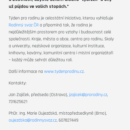
už půjdou ve vašich stopách.”
Týden pro rodinu je celostátní iniciativa, kterou vyhlašuje
Rodinný svaz ČR
a připomíná tak, že rodina je
nejdůležitějším prostorem pro vztahy i budoucnost celé
společnosti. Kraje, města a obce, centra pro rodinu, školy
a univerzity, neziskové organizace, kulturní instituce,
knihovny, kavárny, komunitní centra i místní organizátoři
– každý může sehrát důležitou roli.
Další informace na
www.tydenprodinu.cz
.
Kontakty:
Jan Zajíček, předseda (Ostrava),
jzajicek@prorodiny.cz
,
731625621
PhDr. Ing. Marie Oujezdská, místopředsedkyně (Brno),
oujezdska@rodinnysvaz.cz
, 607827449