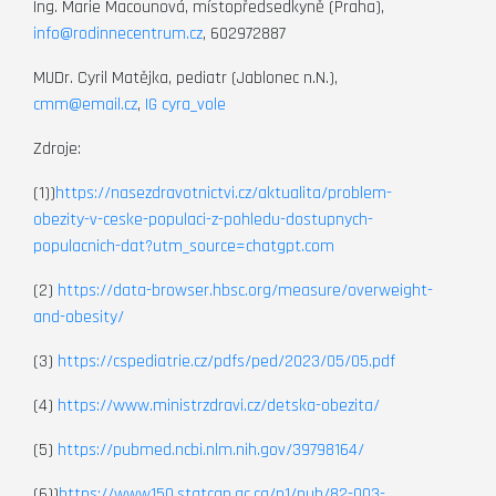
Ing. Marie Macounová, místopředsedkyně (Praha),
info@rodinnecentrum.cz
, 602972887
MUDr. Cyril Matějka, pediatr (Jablonec n.N.),
cmm@email.cz
,
IG cyra_vole
Zdroje:
(1))
https://nasezdravotnictvi.cz/aktualita/problem-
obezity-v-ceske-populaci-z-pohledu-dostupnych-
populacnich-dat?utm_source=chatgpt.com
(2)
https://data-browser.hbsc.org/measure/overweight-
and-obesity/
(3)
https://cspediatrie.cz/pdfs/ped/2023/05/05.pdf
(4)
https://www.ministrzdravi.cz/detska-obezita/
(5)
https://pubmed.ncbi.nlm.nih.gov/39798164/
(6))
https://www150.statcan.gc.ca/n1/pub/82-003-