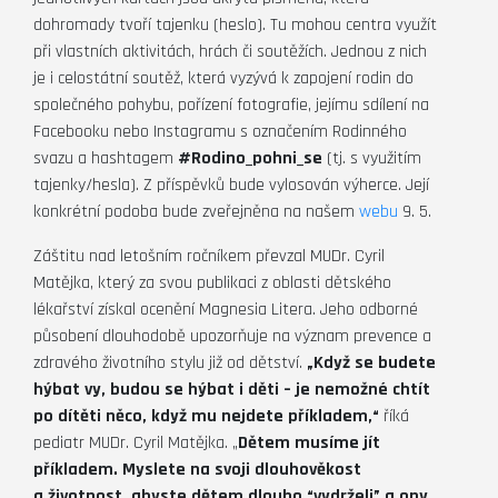
dohromady tvoří tajenku (heslo). Tu mohou centra využít
při vlastních aktivitách, hrách či soutěžích. Jednou z nich
je i celostátní soutěž, která vyzývá k zapojení rodin do
společného pohybu, pořízení fotografie, jejímu sdílení na
Facebooku nebo Instagramu s označením Rodinného
svazu a hashtagem
#Rodino_pohni_se
(tj. s využitím
tajenky/hesla). Z příspěvků bude vylosován výherce. Její
konkrétní podoba bude zveřejněna na našem
webu
9. 5.
Záštitu nad letošním ročníkem převzal MUDr. Cyril
Matějka, který za svou publikaci z oblasti dětského
lékařství získal ocenění Magnesia Litera. Jeho odborné
působení dlouhodobě upozorňuje na význam prevence a
zdravého životního stylu již od dětství.
„Když se budete
hýbat vy, budou se hýbat i děti – je nemožné chtít
po dítěti něco, když mu nejdete příkladem,“
říká
pediatr MUDr. Cyril Matějka. „
Dětem musíme jít
příkladem. Myslete na svoji dlouhověkost
a životnost, abyste dětem dlouho “vydrželi” a ony